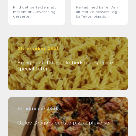
Find det perfekte match
Parfait med kaffe: Den
mellem drikkevarer og
ultimative dessert- og
desserter
kaffekombination
03. oktober 2025
Smagen af Italien: De bedste regionale
specialiteter
01. oktober 2025
Oplev Dragørs bedste pizzaoplevelse