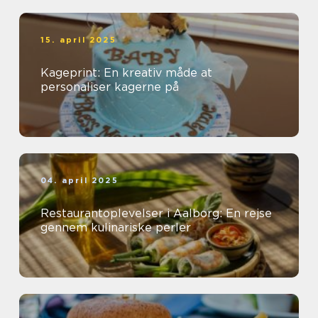
15. april 2025
Kageprint: En kreativ måde at
personaliser kagerne på
04. april 2025
Restaurantoplevelser i Aalborg: En rejse
gennem kulinariske perler