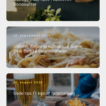
Condibøtter
12. september 2024
Udforsk Aalborgs Kulinariske Scene:
Dine Bedste Valgmuligheder
31. august 2024
Gode tips til køb af fadølsanlæg