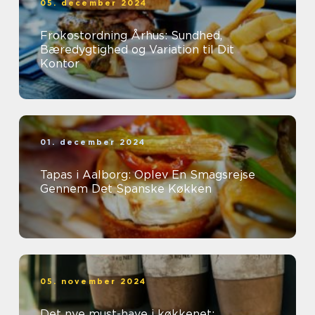
05. december 2024
Frokostordning Århus: Sundhed,
Bæredygtighed og Variation til Dit
Kontor
01. december 2024
Tapas i Aalborg: Oplev En Smagsrejse
Gennem Det Spanske Køkken
05. november 2024
Det nye must-have i køkkenet: