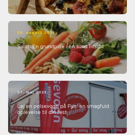
30. august 2025
Salat: En grundpille i en sund livsstil
07. maj 2025
Lej en pølsevogn på Fyn: en smagfuld
oplevelse til din fest