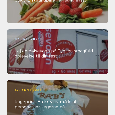
Salat: En grundpille i en sund livsstil
07. maj 2025
Lej en pølsevogn på Fyn: en smagfuld
oplevelse til din fest
15. april 2025
Kageprint: En kreativ måde at
personaliser kagerne på