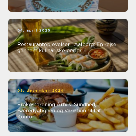
04. april 2025
Restaurantoplevelser i Aalborg: En rejse
gennem kulinariske perler
05. december 2024
Frokostordning Århus: Sundhed,
Bæredygtighed og Variation til Dit
Kontor