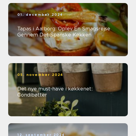
01. december 2024
Tapas i Aalborg: Oplev En Smagsrejse
Gennem Det Spanske Køkken
05. november 2024
Det nye must-have i køkkenet:
Condibøtter
12. september 2024