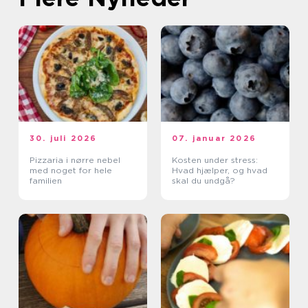
30. juli 2026
07. januar 2026
Pizzaria i nørre nebel
Kosten under stress:
med noget for hele
Hvad hjælper, og hvad
familien
skal du undgå?