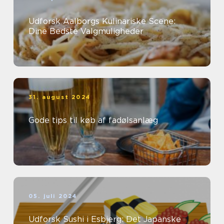
Udforsk Aalborgs Kulinariske Scene:
Dine Bedste Valgmuligheder
31. august 2024
Gode tips til køb af fadølsanlæg
05. juli 2024
Udforsk Sushi i Esbjerg: Det Japanske