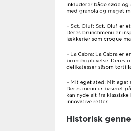
inkluderer både søde og 
med granola og meget m
– Sct. Oluf: Sct. Oluf er
Deres brunchmenu er insp
lækkerier som croque mad
– La Cabra: La Cabra er en
brunchoplevelse. Deres m
delikatesser såsom tortil
– Mit eget sted: Mit eget
Deres menu er baseret på
kan nyde alt fra klassisk
innovative retter.
Historisk genn