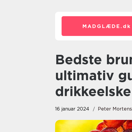
MADGLÆDE.
dk
Bedste brunch i Århus: En
ultimativ g
drikkeelske
16 januar 2024
Peter Morten