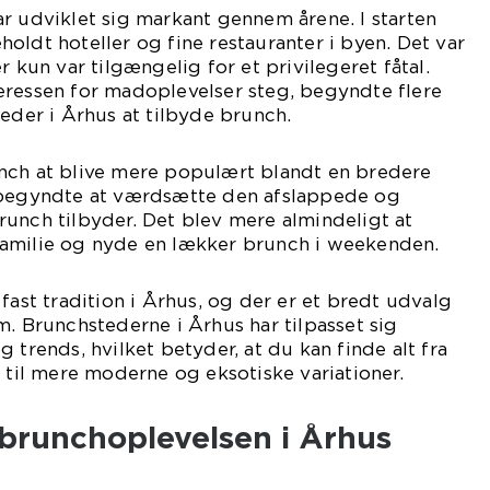
r udviklet sig markant gennem årene. I starten
oldt hoteller og fine restauranter i byen. Det var
r kun var tilgængelig for et privilegeret fåtal.
eressen for madoplevelser steg, begyndte flere
teder i Århus at tilbyde brunch.
nch at blive mere populært blandt en bredere
 begyndte at værdsætte den afslappede og
unch tilbyder. Det blev mere almindeligt at
amilie og nyde en lækker brunch i weekenden.
fast tradition i Århus, og der er et bredt udvalg
m. Brunchstederne i Århus har tilpasset sig
 trends, hvilket betyder, at du kan finde alt fra
r til mere moderne og eksotiske variationer.
e brunchoplevelsen i Århus