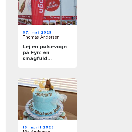
07. maj 2025
Thomas Andersen
Lej en pølsevogn
på Fyn: en
smagfuld
oplevelse til din
fest
15. april 2025