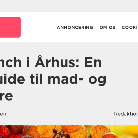
ANNONCERING
OM OS
COOKI
uide til mad- og
re
sen
Redaktio