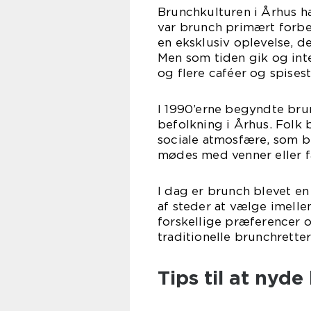
Brunchkulturen i Århus ha
var brunch primært forbeh
en eksklusiv oplevelse, de
Men som tiden gik og int
og flere caféer og spises
I 1990’erne begyndte bru
befolkning i Århus. Folk
sociale atmosfære, som br
mødes med venner eller f
I dag er brunch blevet en 
af steder at vælge imelle
forskellige præferencer og
traditionelle brunchrette
Tips til at nyd