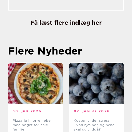
Få læst flere indlæg her
Flere Nyheder
30. juli 2026
07. januar 2026
Pizzaria i nørre nebel
Kosten under stress:
med noget for hele
Hvad hjælper, og hvad
familien
skal du undgå?