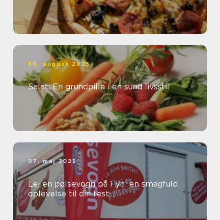
30. august 2025
Salat: En grundpille i en sund livsstil
07. maj 2025
Lej en pølsevogn på Fyn: en smagfuld
oplevelse til din fest