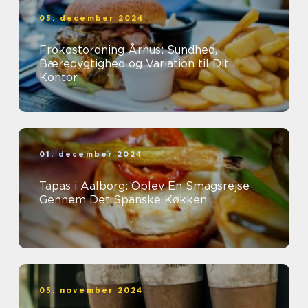
05. december 2024
Frokostordning Århus: Sundhed,
Bæredygtighed og Variation til Dit
Kontor
01. december 2024
Tapas i Aalborg: Oplev En Smagsrejse
Gennem Det Spanske Køkken
05. november 2024