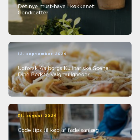
Det nye must-have i køkkenet:
Condibøtter
12. september 2024
Udforsk Aalborgs Kulinariske Scene:
Dine Bedste Valgmuligheder
31. august 2024
Gode tips til køb af fadølsanlæg