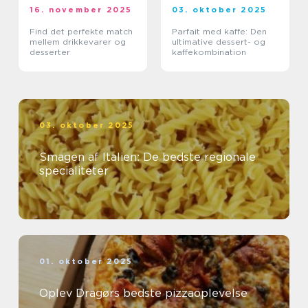
16. november 2025
03. oktober 2025
Find det perfekte match
Parfait med kaffe: Den
mellem drikkevarer og
ultimative dessert- og
desserter
kaffekombination
03. oktober 2025
Smagen af Italien: De bedste regionale
specialiteter
01. oktober 2025
Oplev Dragørs bedste pizzaoplevelse