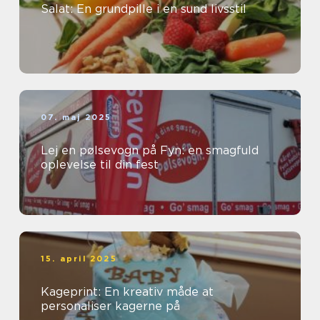
Salat: En grundpille i en sund livsstil
07. maj 2025
Lej en pølsevogn på Fyn: en smagfuld
oplevelse til din fest
15. april 2025
Kageprint: En kreativ måde at
personaliser kagerne på