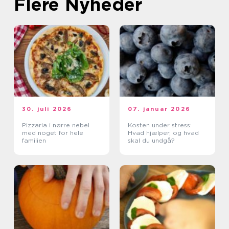
Flere Nyheder
30. juli 2026
07. januar 2026
Pizzaria i nørre nebel
Kosten under stress:
med noget for hele
Hvad hjælper, og hvad
familien
skal du undgå?