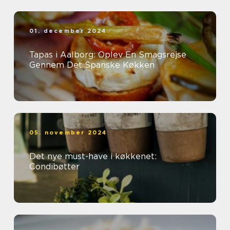
01. december 2024
Tapas i Aalborg: Oplev En Smagsrejse
Gennem Det Spanske Køkken
05. november 2024
Det nye must-have i køkkenet:
Condibøtter