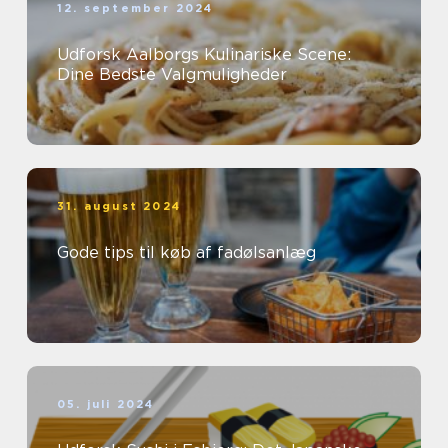
12. september 2024
Udforsk Aalborgs Kulinariske Scene:
Dine Bedste Valgmuligheder
31. august 2024
Gode tips til køb af fadølsanlæg
05. juli 2024