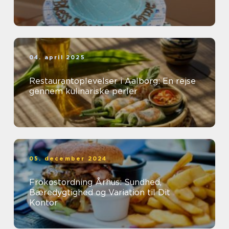
04. april 2025
Restaurantoplevelser i Aalborg: En rejse
gennem kulinariske perler
05. december 2024
Frokostordning Århus: Sundhed,
Bæredygtighed og Variation til Dit
Kontor