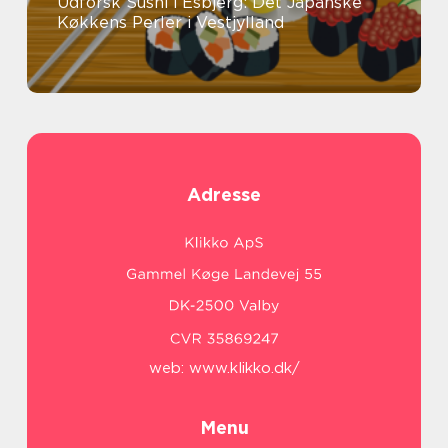
Udforsk Sushi i Esbjerg: Det Japanske
Køkkens Perler i Vestjylland
Adresse
web:
www.klikko.dk/
Menu