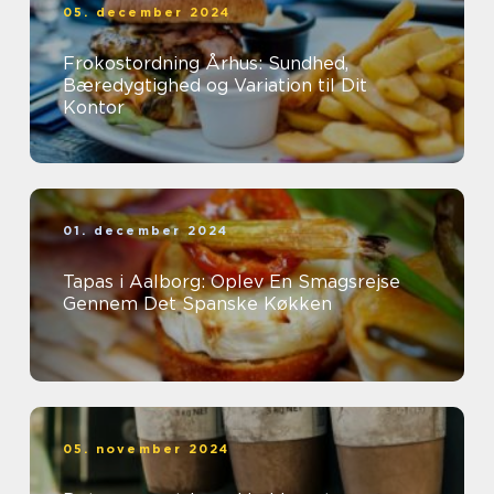
05. december 2024
Frokostordning Århus: Sundhed,
Bæredygtighed og Variation til Dit
Kontor
01. december 2024
Tapas i Aalborg: Oplev En Smagsrejse
Gennem Det Spanske Køkken
05. november 2024