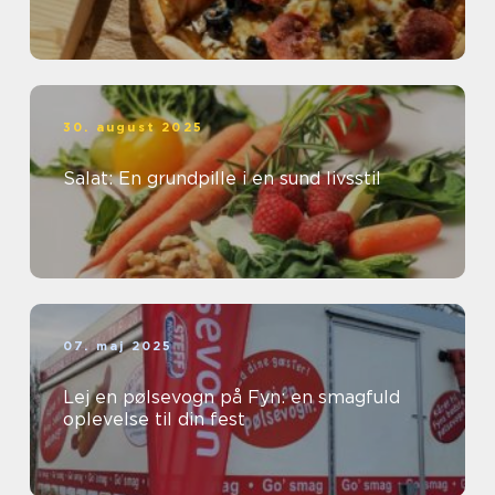
30. august 2025
Salat: En grundpille i en sund livsstil
07. maj 2025
Lej en pølsevogn på Fyn: en smagfuld
oplevelse til din fest