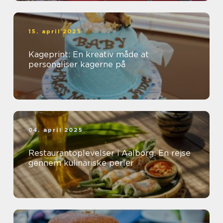
15. april 2025
Kageprint: En kreativ måde at
personaliser kagerne på
04. april 2025
Restaurantoplevelser i Aalborg: En rejse
gennem kulinariske perler