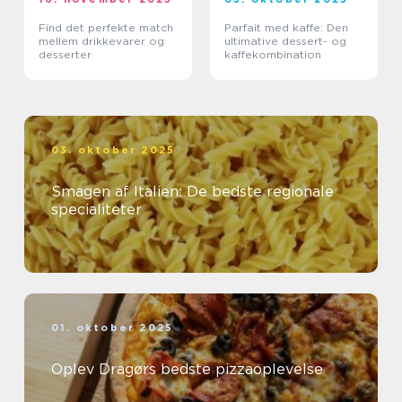
Find det perfekte match
Parfait med kaffe: Den
mellem drikkevarer og
ultimative dessert- og
desserter
kaffekombination
03. oktober 2025
Smagen af Italien: De bedste regionale
specialiteter
01. oktober 2025
Oplev Dragørs bedste pizzaoplevelse