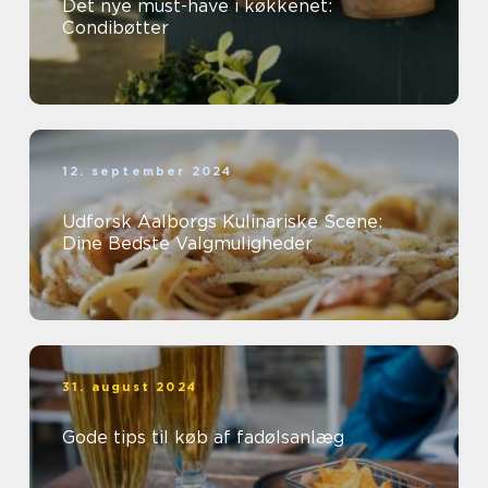
Det nye must-have i køkkenet:
Condibøtter
12. september 2024
Udforsk Aalborgs Kulinariske Scene:
Dine Bedste Valgmuligheder
31. august 2024
Gode tips til køb af fadølsanlæg